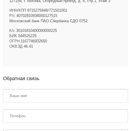
127254, г. Москва, Огородный проезд, д. 6, стр.1, этаж 3
ИНН/КПП
9715275948/771501001
Р/с
40702810938000127515
Московский банк ПАО Сбербанка СДО 0752
К/с
30101810400000000225
БИК
044525225
ОГРН
1167746932650
ОКВЭД
46.41
Обратная связь