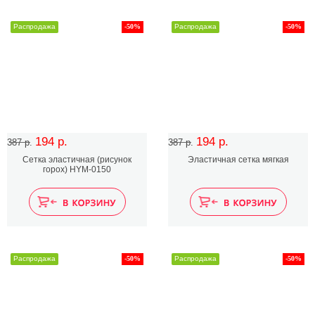
Распродажа
-50%
Распродажа
-50%
194 р.
194 р.
387 р.
387 р.
Сетка эластичная (рисунок
Эластичная сетка мягкая
горох) HYM-0150
Распродажа
-50%
Распродажа
-50%