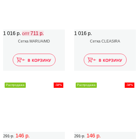
1 016 р.
711 р.
1 016 р.
ОПТ
Сетка MARUA/MD
Сетка CLEASIRA
Распродажа
-50%
Распродажа
-50%
146 р.
146 р.
291 р.
291 р.