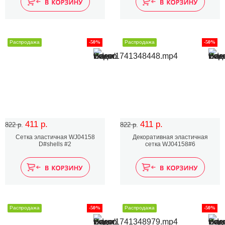
Распродажа
-50%
Распродажа
-50%
411 р.
411 р.
822 р.
822 р.
Сетка эластичная WJ04158
Декоративная эластичная
D#shells #2
сетка WJ04158#6
Распродажа
-50%
Распродажа
-50%