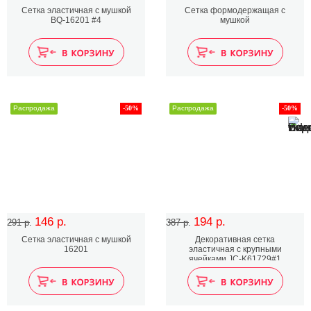
Сетка эластичная с мушкой
Сетка формодержащая с
BQ-16201 #4
мушкой
Распродажа
-50%
Распродажа
-50%
146 р.
194 р.
291 р.
387 р.
Сетка эластичная с мушкой
Декоративная сетка
16201
эластичная с крупными
ячейками JC-K61729#1