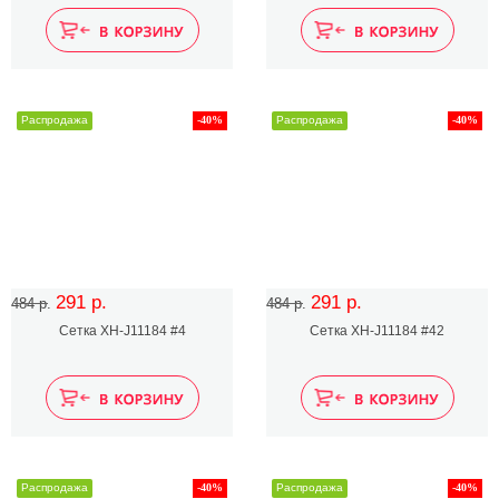
Распродажа
-40%
Распродажа
-40%
291 р.
291 р.
484 р.
484 р.
Сетка XH-J11184 #4
Сетка XH-J11184 #42
Распродажа
-40%
Распродажа
-40%