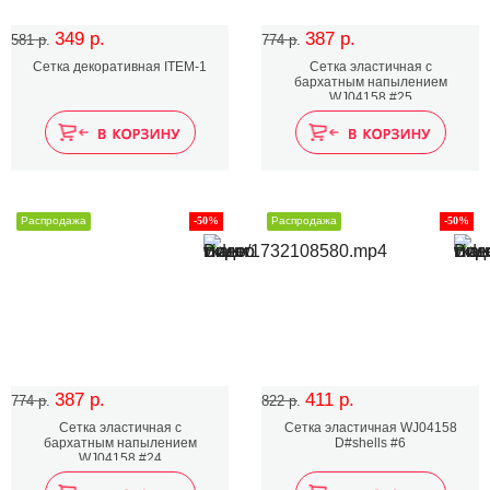
349 р.
387 р.
581 р.
774 р.
Сетка декоративная ITEM-1
Сетка эластичная с
бархатным напылением
WJ04158 #25
Распродажа
-50%
Распродажа
-50%
387 р.
411 р.
774 р.
822 р.
Сетка эластичная с
Сетка эластичная WJ04158
бархатным напылением
D#shells #6
WJ04158 #24