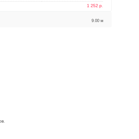
1 252 р.
9.00 м
ов.