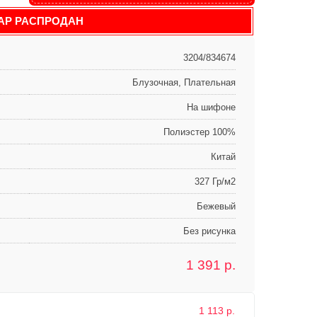
АР РАСПРОДАН
3204/834674
Блузочная, Плательная
На шифоне
Полиэстер 100%
Китай
327 Гр/м2
Бежевый
Без рисунка
1 391
р.
1 113 р.