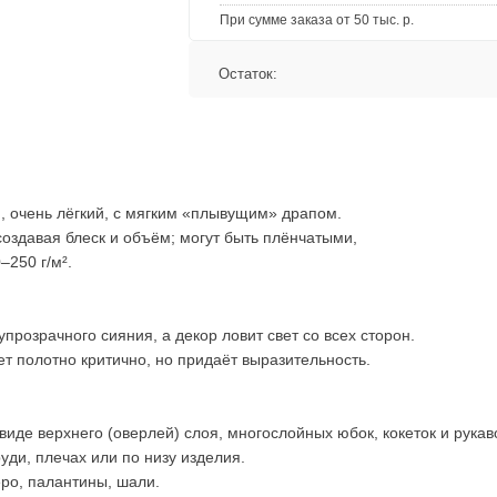
При сумме заказа от 50 тыс. р.
Остаток:
 очень лёгкий, с мягким «плывущим» драпом.
оздавая блеск и объём; могут быть плёнчатыми,
–250 г/м².
озрачного сияния, а декор ловит свет со всех сторон.
ет полотно критично, но придаёт выразительность.
виде верхнего (оверлей) слоя, многослойных юбок, кокеток и рукав
уди, плечах или по низу изделия.
ро, палантины, шали.