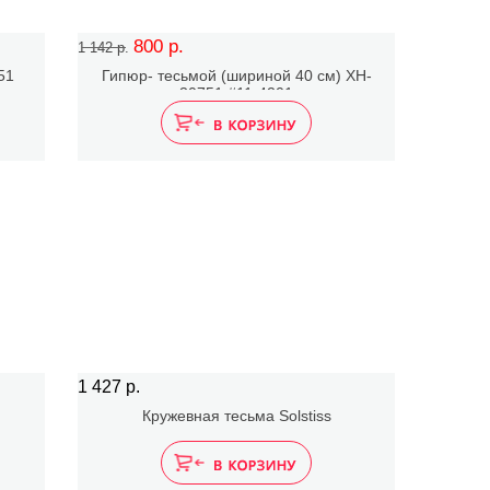
800 р.
1 142 р.
51
Гипюр- тесьмой (шириной 40 см) XH-
30751 #11-4201
1 427 р.
Кружевная тесьма Solstiss