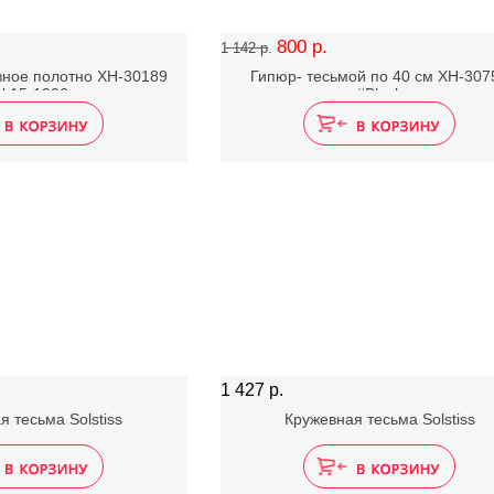
800 р.
1 142 р.
вное полотно XH-30189
Гипюр- тесьмой по 40 см XH-307
ol.15-1906
#Black
1 427 р.
я тесьма Solstiss
Кружевная тесьма Solstiss