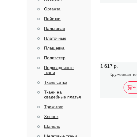
Органза
Пайетки
Пальтовая
Платочные
Плащевка
Полиэстер
1 617 р.
Подкладочные
ткани
Кружевная т
Ткань сетка
Ткани на
свадебные платья
Трикотаж
Хлопок
Шанель
Шелковые ткани