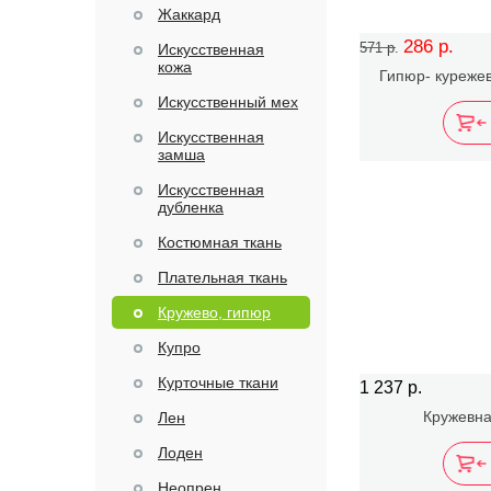
Жаккард
286 р.
571 р.
Искусственная
кожа
Гипюр- куреже
c
Искусственный мех
Искусственная
замша
Искусственная
дубленка
Костюмная ткань
Плательная ткань
Кружево, гипюр
Купро
Курточные ткани
1 237 р.
Кружевна
Лен
Лоден
Неопрен