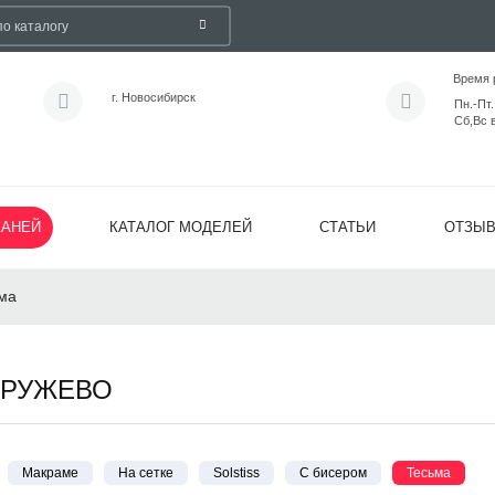
Время 
г. Новосибирск
Пн.-Пт.
Сб,Вс 
КАНЕЙ
КАТАЛОГ МОДЕЛЕЙ
СТАТЬИ
ОТЗЫ
ма
КРУЖЕВО
Макраме
На сетке
Solstiss
С бисером
Тесьма