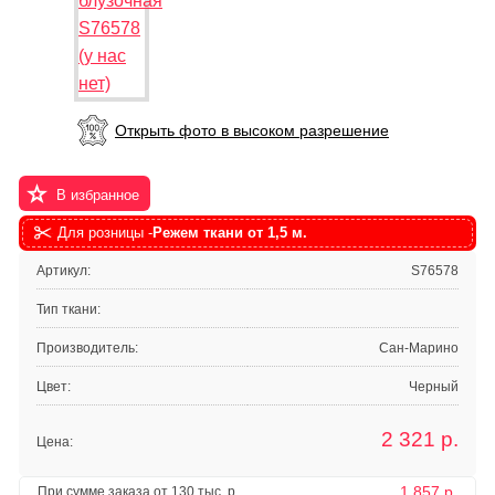
Открыть фото в высоком разрешение
В избранное
Для розницы -
Режем ткани от 1,5 м.
Артикул:
S76578
Тип ткани:
Производитель:
Сан-Марино
Цвет:
Черный
2 321
р.
Цена:
1 857 р.
При сумме заказа от 130 тыс. р.