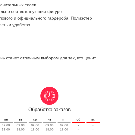
олнительных слоев.
еально соответствующие фигуре.
елового и официального гардероба. Полиэстер
сть и удобство.
нь станет отличным выбором для тех, кто ценит
Обработка заказов
пн
вт
ср
чт
пт
сб
вс
09:00
09:00
09:00
09:00
09:00
-
-
18:00
18:00
18:00
18:00
18:00
-
-