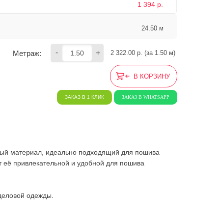
1 394 р.
24.50 м
-
+
Метраж:
2 322.00
 р. (за 
1.50
 м) 
В КОРЗИНУ
ЗАКАЗ В 1 КЛИК
ЗАКАЗ В WHATSAPP
чный материал, идеально подходящий для пошива
т её привлекательной и удобной для пошива
 деловой одежды.