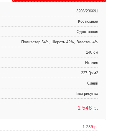
3203/236691
Костюмная
Однотонная
Полиэстер 54%, Шерсть 42%, Эластан 4%
140 см
Италия
227 Гр/м2
Синий
Без рисунка
1 548
р.
1 239 р.