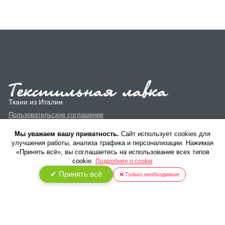
Ткани из Италии
Пользовательское соглашение
Политика конфиденциальности
Мы уважаем вашу приватность.
Cайт использует cookies для
улучшения работы, анализа трафика и персонализации. Нажимая
«Принять всё», вы соглашаетесь на использование всех типов
cookie.
Подробнее о cookie
✔ Принять всё
❌ Только необходимые
© 2026 ООО «Текстиль Люкс». Все права защищены.