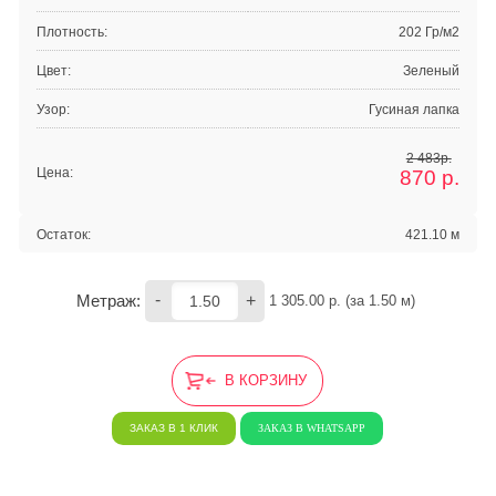
Плотность:
202 Гр/м2
Цвет:
Зеленый
Узор:
Гусиная лапка
2 483р.
Цена:
870
р.
Остаток:
421.10 м
-
+
Метраж:
1 305.00
 р. (за 
1.50
 м) 
В КОРЗИНУ
ЗАКАЗ В 1 КЛИК
ЗАКАЗ В WHATSAPP