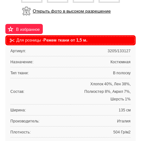
Открыть фото в высоком разрешение
В избранное
Для розницы -
Режем ткани от 1,5 м.
Артикул:
3205/133127
Назначение:
Костюмная
Тип ткани:
В полоску
Хлопок 40%, Лен 38%,
Состав:
Полиэстер 8%, Акрил 7%,
Шерсть 1%
Ширина:
135 см
Производитель:
Италия
Плотность:
504 Гр/м2