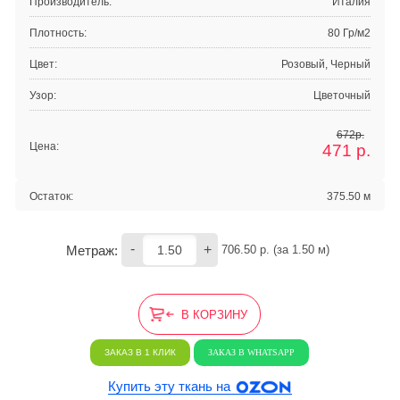
Производитель:
Италия
Плотность:
80 Гр/м2
Цвет:
Розовый, Черный
Узор:
Цветочный
672р.
Цена:
471
р.
Остаток:
375.50 м
-
+
Метраж:
706.50
 р. (за 
1.50
 м) 
В КОРЗИНУ
ЗАКАЗ В 1 КЛИК
ЗАКАЗ В WHATSAPP
Купить эту ткань на