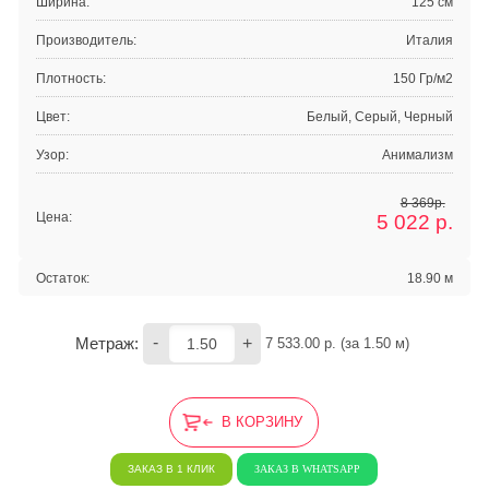
Ширина:
125 см
Производитель:
Италия
Плотность:
150 Гр/м2
Цвет:
Белый, Серый, Черный
Узор:
Анимализм
8 369р.
Цена:
5 022
р.
Остаток:
18.90 м
-
+
Метраж:
7 533.00
 р. (за 
1.50
 м) 
В КОРЗИНУ
ЗАКАЗ В 1 КЛИК
ЗАКАЗ В WHATSAPP