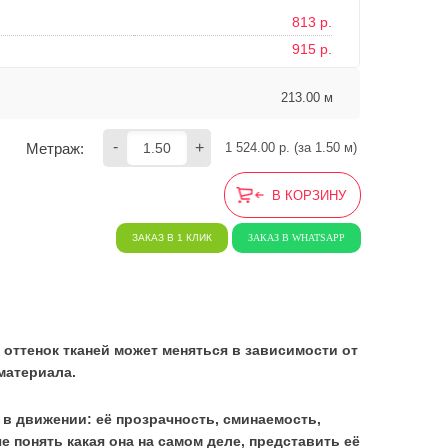
813 р.
915 р.
213.00 м
-
+
Метраж:
1 524.00
 р. (за 
1.50
 м) 
В КОРЗИНУ
ЗАКАЗ В 1 КЛИК
ЗАКАЗ В WHATSAPP
 оттенок тканей может меняться в зависимости от
материала.
ь в движении: её прозрачность, сминаемость,
че понять какая она на самом деле, представить её