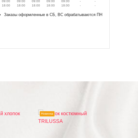
09:00
09:00
09:00
09:00
09:00
-
-
18:00
18:00
18:00
18:00
18:00
-
-
Заказы оформленные в СБ, ВС обрабатываются ПН
Новинка