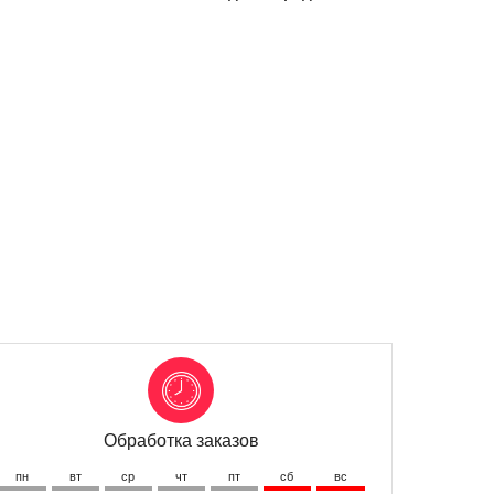
Обработка заказов
пн
вт
ср
чт
пт
сб
вс