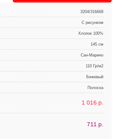
3204/316668
С рисунком
Хлопок 100%
145 см
Сан-Марино
110 Гр/м2
Бежевый
Полоска
1 016
р.
711
р.