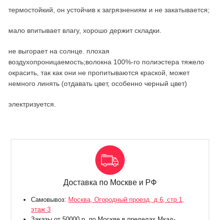
термостойкий, он устойчив к загрязнениям и не закатывается;
мало впитывает влагу, хорошо держит складки.
не выгорает на солнце. плохая
воздухопроницаемость;волокна 100%-го полиэстера тяжело
окрасить, так как они не пропитываются краской, может
немного линять (отдавать цвет, особенно черный цвет)
электризуется.
Доставка по Москве и РФ
Самовывоз:
Москва, Огородный проезд, д.6, стр.1,
этаж 3
Заказы от 50000 р. по Москве в пределах Мкад-