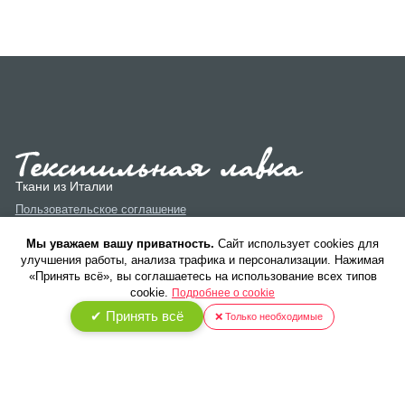
Ткани из Италии
Пользовательское соглашение
Политика конфиденциальности
Мы уважаем вашу приватность.
Cайт использует cookies для
улучшения работы, анализа трафика и персонализации. Нажимая
«Принять всё», вы соглашаетесь на использование всех типов
cookie.
Подробнее о cookie
✔ Принять всё
❌ Только необходимые
© 2026 ООО «Текстиль Люкс». Все права защищены.