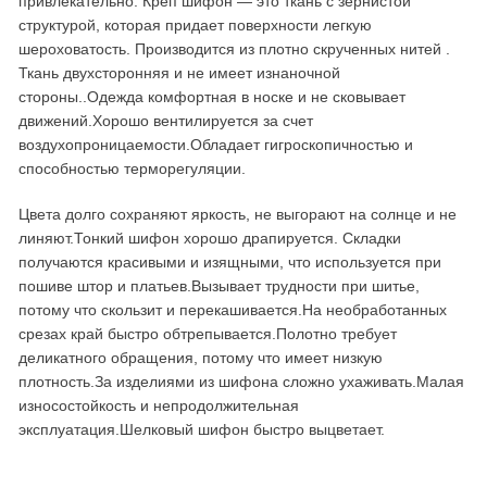
привлекательно. Креп шифон — это ткань с зернистой
структурой, которая придает поверхности легкую
шероховатость. Производится из плотно скрученных нитей .
Ткань двухсторонняя и не имеет изнаночной
стороны..Одежда комфортная в носке и не сковывает
движений.Хорошо вентилируется за счет
воздухопроницаемости.Обладает гигроскопичностью и
способностью терморегуляции.
Цвета долго сохраняют яркость, не выгорают на солнце и не
линяют.Тонкий шифон хорошо драпируется. Складки
получаются красивыми и изящными, что используется при
пошиве штор и платьев.Вызывает трудности при шитье,
потому что скользит и перекашивается.На необработанных
срезах край быстро обтрепывается.Полотно требует
деликатного обращения, потому что имеет низкую
плотность.За изделиями из шифона сложно ухаживать.Малая
износостойкость и непродолжительная
эксплуатация.Шелковый шифон быстро выцветает.