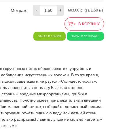
-
+
Метраж:
603.00
 р. (за 
1.50
 м) 
В КОРЗИНУ
ЗАКАЗ В 1 КЛИК
ЗАКАЗ В WHATSAPP
в скрученных нитях обеспечивается упругость и
т добавления искусственных волокон. В то же время,
тышкам, зацепкам и не рвутся.«Солнцестойкость».
ель легко впитывает влагу.Высокая степень
е страшны вредные микроорганизмы, грибки и
ративность. Полотно имеет привлекательный внешний
. При машинной стирке, выбирайте деликатный режим.
ратноруками отжать лишнюю воду или дать ей стечь
тельно расправив.Гладить лучше не сильно нагретым
влажными.