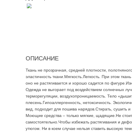
ОПИСАНИЕ
Ткань не прозрачная, средней плотности, полотняног
эластичность ткани.Мягкость.Легкость. При этом ткан
оно не растягивается и хорошо садится по фигуре.И
Одежда не выгорает под воздействием солнечных луче
терморегуляции, воздухопроницаемость. Тело «дышит
плесень.Гипоаллергенность, нетоксичность. Экологи
вид, подходит для пошива нарядов.Стирать, сушить и
Моющие средства – только мягкие, щадящие.Не стоит 
самостоятельно.Чтобы избежать растягивания и дефо
утюгом. Ни в коем случае нельзя ставить высокую те