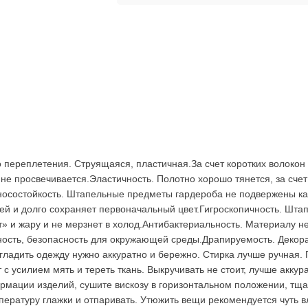
о переплетения. Струящаяся, пластичная.За счет коротких волокон 
ь не просвечивается.Эластичность. Полотно хорошо тянется, за сче
зносостойкость. Штапельные предметы гардероба не подвержены ка
й и долго сохраняет первоначальный цвет.Гигроскопичность. Штап
» и жару и не мерзнет в холод.Антибактериальность. Материалу н
чность, безопасность для окружающей среды.Драпируемость. Деко
 гладить одежду нужно аккуратно и бережно. Стирка лучше ручная
с усилием мять и тереть ткань. Выкручивать не стоит, лучше акку
рмации изделий, сушите вискозу в горизонтальном положении, тща
мпературу глажки и отпаривать. Утюжить вещи рекомендуется чуть 